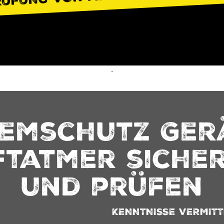
-
temschutz Ger
ftatmer siche
und prüfen
KENNTNISSE VERMITT