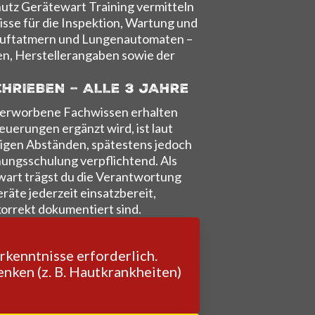
tz Gerätewart Training vermitteln
isse für die Inspektion, Wartung und
sluftatmern und Lungenautomaten –
en, Herstellerangaben sowie der
HRIEBEN – ALLE 3 JAHRE
s erworbene Fachwissen erhalten
euerungen ergänzt wird, ist laut
ssigen Abständen, spätestens jedoch
chungsschulung verpflichtend. Als
rt trägst du die Verantwortung
räte jederzeit einsatzbereit,
orrekt dokumentiert sind.
kenntnisse erforderlich.
nken (z. B. Hautkrankheiten)