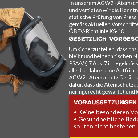
In unserem AGW2 - Atemschu
und vertiefen wir die Kenntn
statische Prüfung von Pres
gemäss aktuellen Vorschrift
ÖBFV-Richtlinie KS-10.
GESETZLICH VORGESC
Um sicherzustellen, dass da
bleibt und bei technischen N
PSA-V § 7 Abs. 7 in regelmä
alle drei Jahre, eine Auffris
AGW2 - Atemschutz Gerätewa
dafür, dass die Atemschutzge
normgerecht gewartet und k
Voraussetzungen
• Keine besonderen Vor
• Gesundheitliche Bede
sollten nicht bestehen.