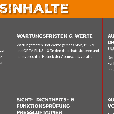
sinhalte
WARTUNGSFRISTEN & WERTE
A
D
Wartungsfristen und Werte gemäss MSA, PSA-V
L
und ÖBFV-RL KS-10 für den dauerhaft sicheren und
und
normgerechten Betrieb der Atemschutzgeräte.
er
Det
RL
Fun
Lun
SICHT-, DICHTHEITS- &
A
FUNKTIONSPRÜFUNG
V
PRESSLUFTATMER