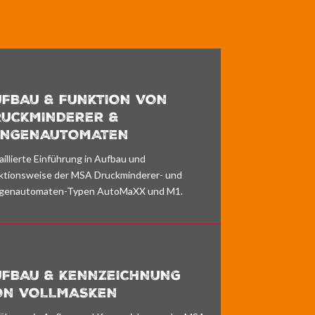
UFBAU & FUNKTION VON
RUCKMINDERER &
UNGENAUTOMATEN
aillierte Einführung in Aufbau und
ktionsweise der MSA Druckminderer- und
genautomaten-Typen AutoMaXX und M1.
UFBAU & KENNZEICHNUNG
ON VOLLMASKEN