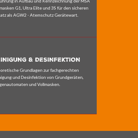
führung in Aufbau und Kennzeichnung der MSA
lmasken G1, Ultra Elite und 3S für den sicheren
satz als AGW2 - Atemschutz Gerätewart.
INIGUNG & DESINFEKTION
oretische Grundlagen zur fachgerechten
nigung und Desinfektion von Grundgeräten,
genautomaten und Vollmasken.