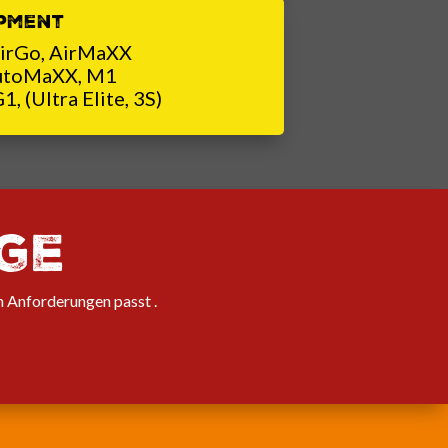
pment
AirGo, AirMaXX
AutoMaXX, M1
 (Ultra Elite, 3S)
ge
n Anforderungen passt .